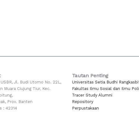
t
Tautan Penting
USBR, Jl. Budi Utomo No. 22L,
Universitas Setia Budhi Rangkasb
n Muara Ciujung Tiur, Kec.
Fakultas Ilmu Sosial dan Ilmu Poli
bitung,
Tracer Study Alumni
ak, Prov. Banten
Repository
s : 42314
Perpustakaan